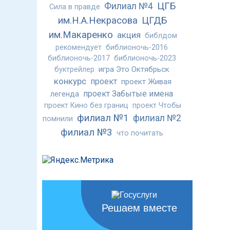
ЦГБ
Филиал №4
Сила в правде
им.Н.А.Некрасова
ЦГДБ
им.Макаренко
акция
библдом
рекомендует
библионочь-2016
библионочь-2017
библионочь-2023
игра Это Октябрьск
буктрейлер
конкурс
проект
проект Живая
проект Забытые имена
легенда
проект Кино без границ
проект Чтобы
филиал №1
филиал №2
помнили
филиал №3
что почитать
Решаем вместе