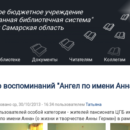
е бюджетное учреждение
анная библиотечная система"
к Самарская область
иблиотеке
Документы
Читателям
Коллегам
есь
р воспоминаний "Ангел по имени Анн
овано ср, 30/10/2013 - 16:34 пользователем
Татьяна
льзователей особой категории - жителей пансионата ЦГБ и
 по имени Анна» (о жизни и творчестве Анны Герман) в ра