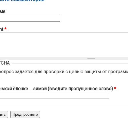
мя
nt
*
TCHA
вопрос задается для проверки с целью защиты от програм
а
ькой ёлочке … зимой (введите пропущенное слово)
*