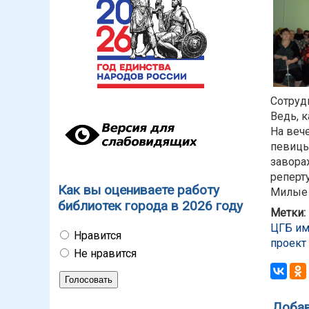
Сотруд
Ведь, 
На веч
певицы
завора
реперт
Как вы оцениваете работу
Милые 
библиотек города в 2026 году
Метки:
ЦГБ им
Нравится
проект
Не нравится
Добав