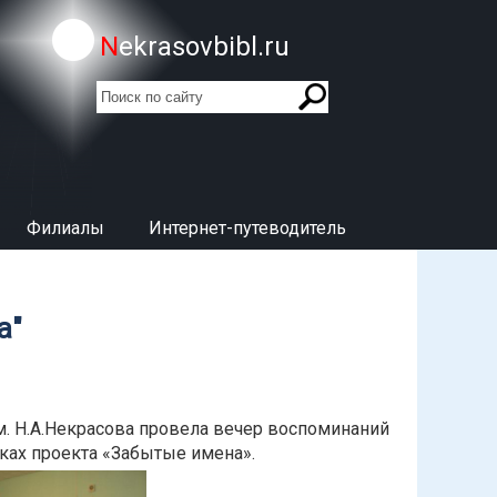
Nekrasovbibl.ru
поиск
Форма поиска
Филиалы
Интернет-путеводитель
а"
м. Н.А.Некрасова провела вечер воспоминаний
мках проекта «Забытые имена».