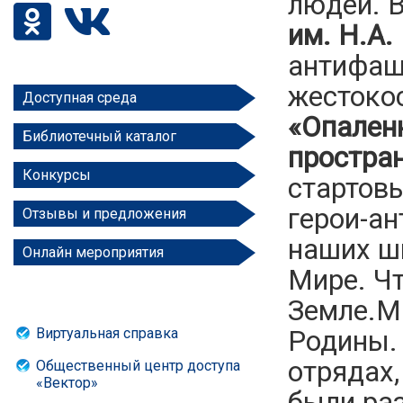
людей. 
им. Н.А.
антифаши
жестоко
Доступная среда
«Опаленн
Библиотечный каталог
простран
Конкурсы
стартов
герои-ан
Отзывы и предложения
наших шк
Онлайн мероприятия
Мире. Ч
Земле.М
Виртуальная справка
Родины.
отрядах
Общественный центр доступа
«Вектор»
были ра