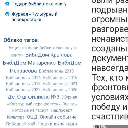
Подари библиотеке книгу
подрывн
Журнал «Культурный
огромным
перекрёсток»
разгорае
ненавист
Облако тэгов
созданы
Акция «Подари библиотеке новую
БиблДом Крылова
докумен
книгу»
БиблДом Макаренко
БиблДом
навсегда
Некрасова
Библионочь-2013
Тех, кто
Библионочь-2014
Библионочь-2015
Библионочь-2018
Библионочь-2021
фронтовы
Библионочь-2022
Библионочь-2026
условиях
ДетОтд филиала №3
Журнал
победу 
«Культурный перекрёсток»
Звезды
Нацпроект
которые не гаснут
счастли
ОЦД
Онлайн событие
Культура
Пушкинская карта
Победный май