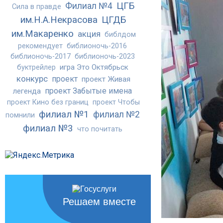
ЦГБ
Филиал №4
Сила в правде
им.Н.А.Некрасова
ЦГДБ
им.Макаренко
акция
библдом
рекомендует
библионочь-2016
библионочь-2017
библионочь-2023
игра Это Октябрьск
буктрейлер
конкурс
проект
проект Живая
проект Забытые имена
легенда
проект Кино без границ
проект Чтобы
филиал №1
филиал №2
помнили
филиал №3
что почитать
Решаем вместе