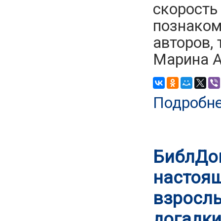
скорость 
познаком
авторов, 
Марина 
Подробн
БиблДом
настоящ
взрослы
догадки