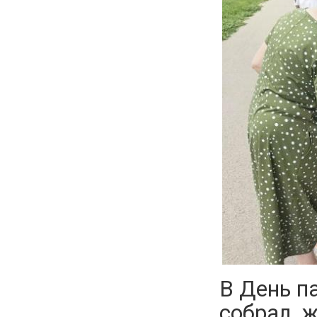
В День п
собрал ж