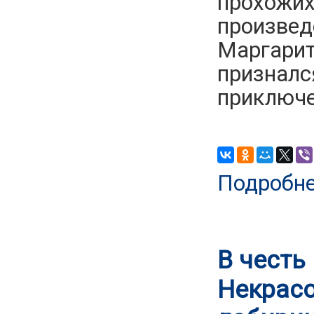
прохожих
произведе
Маргарите
призналс
приключе
Подробн
В честь
Некрасо