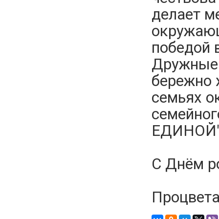
делает ме
окружающ
победой 
Дружные 
бережно х
семьях о
семейно
ЕДИНОЙ"
С Днём р
Процвета