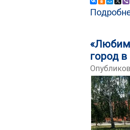
Подробн
«Любимы
город 
Опубликова