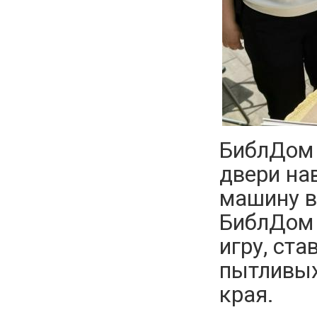
БиблДом 
двери на
машину в
БиблДом 
игру, ст
пытливых
края.