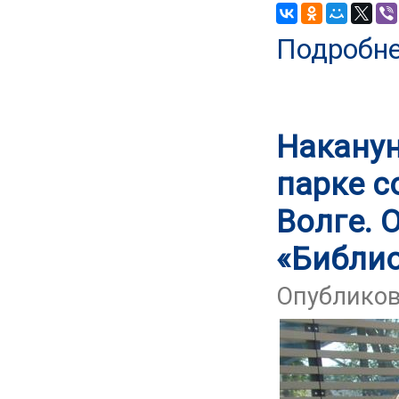
Подробн
Наканун
парке с
Волге. 
«Библи
Опубликова