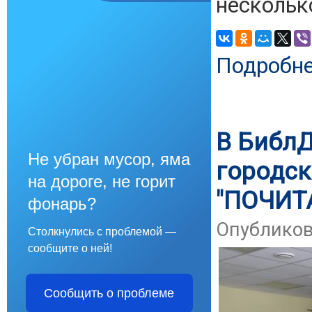
нескольк
Подробн
В Библ
Не убран мусор, яма
городск
на дороге, не горит
"ПОЧИТ
фонарь?
Опубликова
Столкнулись с проблемой —
сообщите о ней!
Сообщить о проблеме