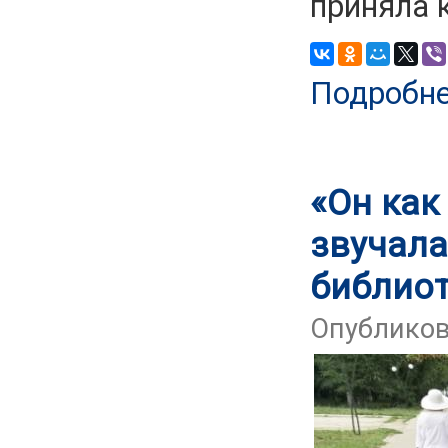
приняла 
Подробн
«Он как
звучала
библио
Опубликова