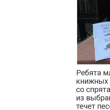
Ребята м
книжных 
со спрят
из выбра
течет пе