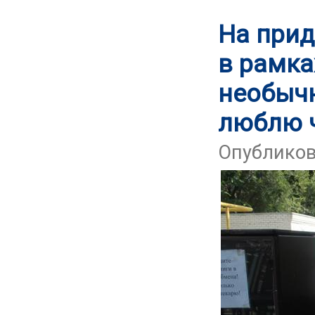
На при
в рамка
необычн
люблю ч
Опубликова