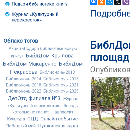
Подари библиотеке книгу
Подробн
Журнал «Культурный
перекрёсток»
Облако тэгов
БиблДо
Акция «Подари библиотеке новую
площадк
БиблДом Крылова
книгу»
БиблДом Макаренко
БиблДом
Опубликова
Некрасова
Библионочь-2013
Библионочь-2014
Библионочь-2015
Библионочь-2018
Библионочь-2021
Библионочь-2022
Библионочь-2026
ДетОтд филиала №3
Журнал
«Культурный перекрёсток»
Звезды
Нацпроект
которые не гаснут
ОЦД
Онлайн событие
Культура
Пушкинская карта
Победный май