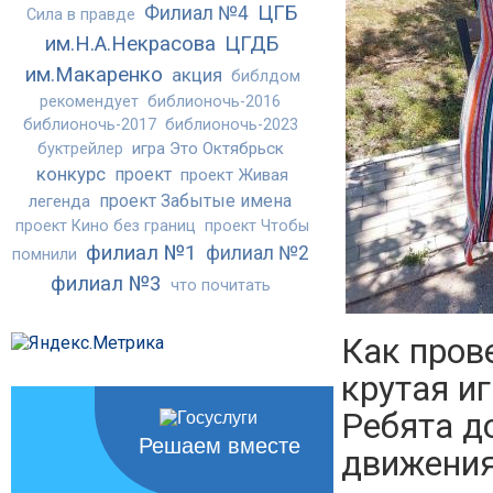
ЦГБ
Филиал №4
Сила в правде
им.Н.А.Некрасова
ЦГДБ
им.Макаренко
акция
библдом
рекомендует
библионочь-2016
библионочь-2017
библионочь-2023
игра Это Октябрьск
буктрейлер
конкурс
проект
проект Живая
проект Забытые имена
легенда
проект Кино без границ
проект Чтобы
филиал №1
филиал №2
помнили
филиал №3
что почитать
Как пров
крутая и
Ребята д
Решаем вместе
движения