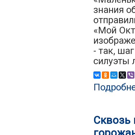
знания о
отправил
«Мой Окт
изображе
- так, ш
силуэты 
Подробн
Сквозь 
горожа