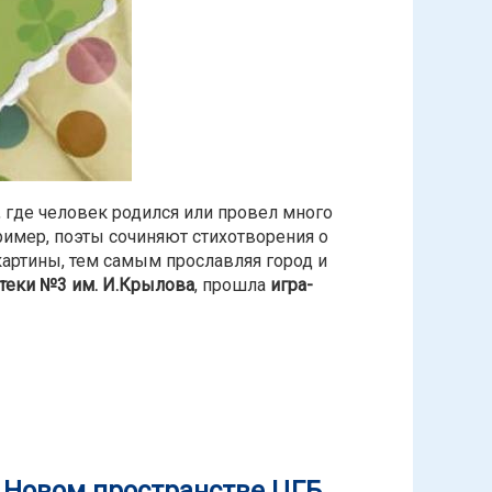
 где человек родился или провел много
ример, поэты сочиняют стихотворения о
артины, тем самым прославляя город и
теки №3 им. И.Крылова
, прошла
игра-
ке им.Крылова
 Новом пространстве ЦГБ