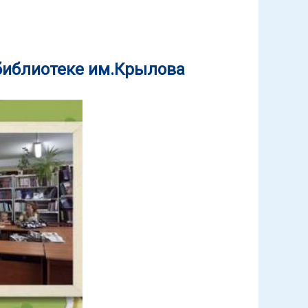
о фонда в ЦГБ им. Н.А. Некрасова
библиотеке им.Крылова