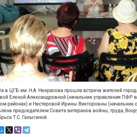
та в ЦГБ им. Н.А. Некрасова прошла встреча жителей горо
вой Еленой Александровной (начальник управления ПФР в 
ом районах) и Нестеровой Ирины Викторовны (начальник о
влена председателем Совета ветеранов войны, труда, Воо
ябрьск Т.С. Галыгиной.