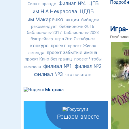
Подробн
ЦГБ
Филиал №4
Сила в правде
им.Н.А.Некрасова
ЦГДБ
им.Макаренко
акция
библдом
рекомендует
библионочь-2016
Игра-
библионочь-2017
библионочь-2023
Опубликов
игра Это Октябрьск
буктрейлер
конкурс
проект
проект Живая
проект Забытые имена
легенда
проект Кино без границ
проект Чтобы
филиал №1
филиал №2
помнили
филиал №3
что почитать
Решаем вместе