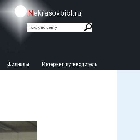
Nekrasovbibl.ru
поиск
Форма поиска
Филиалы
Интернет-путеводитель