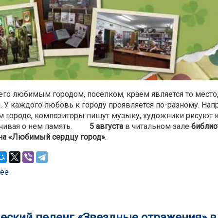
его любимым городом, поселком, краем является то место,
 У каждого любовь к городу проявляется по-разному. Нап
 городе, композиторы пишут музыку, художники рисуют к
ивая о нем память.
5 августа
в читальном зале
библио
на «Любимый сердцу город»
.
ее
о Игра-викторина "Любимый сердцу город" в библиоте
еский пеленг «Звездные отражения» в