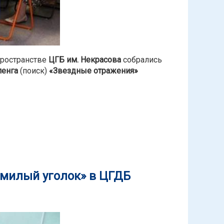
пространстве
ЦГБ им. Некрасова
собрались
ленга
(поиск)
«Звездные отражения»
ространстве ЦГБ им.Некрасова
 милый уголок» в ЦГДБ