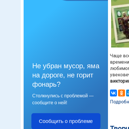
Чаще вс
времени.
Не убран мусор, яма
любимом
на дороге, не горит
увековеч
виктори
фонарь?
Столкнулись с проблемой —
Подробн
сообщите о ней!
Сообщить о проблеме
Творч