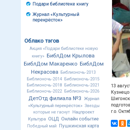
Подари библиотеке книгу
Журнал «Культурный
перекрёсток»
Облако тэгов
Акция «Подари библиотеке новую
БиблДом Крылова
книгу»
БиблДом Макаренко
БиблДом
Некрасова
Библионочь-2013
Библионочь-2014
Библионочь-2015
Библионочь-2018
Библионочь-2021
13 авгус
Библионочь-2022
Библионочь-2026
Кузнецо
ДетОтд филиала №3
Шигонск
Журнал
подгото
«Культурный перекрёсток»
Звезды
г.о. Окт
Нацпроект
которые не гаснут
ОЦД
Онлайн событие
Культура
Пушкинская карта
Победный май