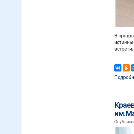
В предд
истинные
встретил
Подробн
Краев
им.М
Опубликов